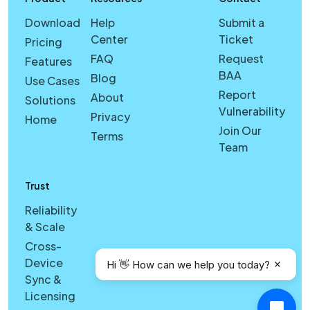
Download
Help
Submit a
Center
Ticket
Pricing
FAQ
Request
Features
BAA
Blog
Use Cases
Report
About
Solutions
Vulnerability
Privacy
Home
Join Our
Terms
Team
Trust
Reliability
& Scale
Cross-
Device
Hi 👋 How can we help you today?
Sync &
Licensing