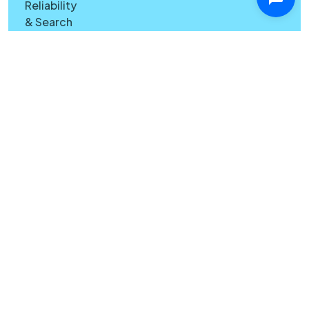
Reliability
& Search
Quality
Windows
vs Mac
Security
Features
What's
New
Copyright © Canary Mail