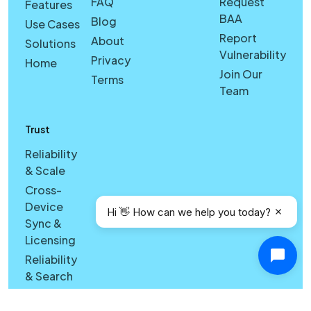
FAQ
Request
Features
BAA
Blog
Use Cases
Report
About
Solutions
Vulnerability
Privacy
Home
Join Our
Terms
Team
Trust
Reliability
& Scale
Cross-
Device
Hi 👋 How can we help you today?
Sync &
Licensing
Reliability
& Search
Quality