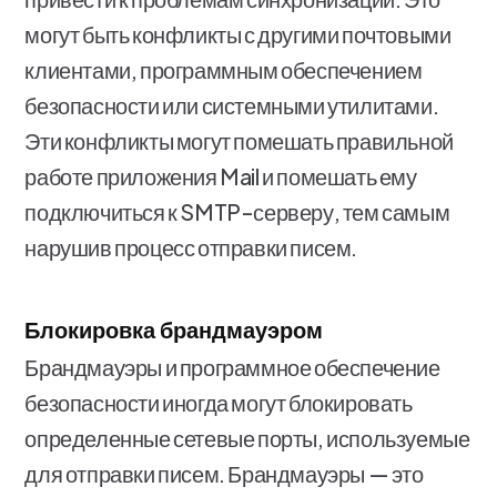
могут быть конфликты с другими почтовыми
клиентами, программным обеспечением
безопасности или системными утилитами.
Эти конфликты могут помешать правильной
работе приложения Mail и помешать ему
подключиться к SMTP-серверу, тем самым
нарушив процесс отправки писем.
Блокировка брандмауэром
Брандмауэры и программное обеспечение
безопасности иногда могут блокировать
определенные сетевые порты, используемые
для отправки писем. Брандмауэры — это