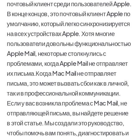
почтовый клиент среди пользователей Apple.
В конце концов, это почтовый клиент Apple по
умолчанию, который легко синхронизируется
на всех устройствах Apple. Хотя многие
пользователи довольны функциональностью
Apple Mail, некоторые столкнулись с
проблемами, когда Apple Mail не отправляет
их письма.Когда Mac Mail не отправляет
письма, это может вызвать сбои как в личной,
так и в профессиональной коммуникации.
Если у вас возникла проблема с Mac Mail, не
отправляющей письма, вы найдете решение
в этой статье. Мы создали это руководство,
чтобы помочь вам понять, диагностировать и