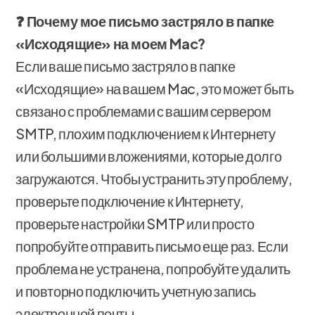
❓ Почему мое письмо застряло в папке
«Исходящие» на моем Mac?
Если ваше письмо застряло в папке
«Исходящие» на вашем Mac, это может быть
связано с проблемами с вашим сервером
SMTP, плохим подключением к Интернету
или большими вложениями, которые долго
загружаются. Чтобы устранить эту проблему,
проверьте подключение к Интернету,
проверьте настройки SMTP или просто
попробуйте отправить письмо еще раз. Если
проблема не устранена, попробуйте удалить
и повторно подключить учетную запись
электронной почты.