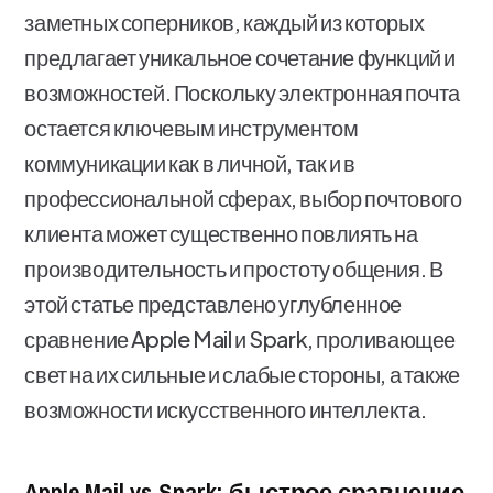
заметных соперников, каждый из которых
предлагает уникальное сочетание функций и
возможностей. Поскольку электронная почта
остается ключевым инструментом
коммуникации как в личной, так и в
профессиональной сферах, выбор почтового
клиента может существенно повлиять на
производительность и простоту общения. В
этой статье представлено углубленное
сравнение Apple Mail и Spark, проливающее
свет на их сильные и слабые стороны, а также
возможности искусственного интеллекта.
Apple Mail vs Spark: быстрое сравнение