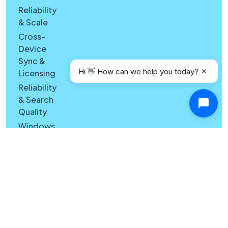
Reliability
& Scale
Cross-
Device
Sync &
Hi 👋 How can we help you today?
Licensing
Reliability
& Search
Quality
Windows
vs Mac
Security
Features
What's
New