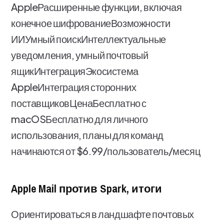
AppleРасширенные функции, включая
конечное шифрованиеВозможности
ИИУмный поискИнтеллектуальные
уведомления, умный почтовый
ящикИнтеграцияЭкосистема
AppleИнтеграция сторонних
поставщиковЦенаБесплатно с
macOSБесплатно для личного
использования, планы для команд
начинаются от $6.99/пользователь/месяц
Apple Mail против Spark, итоги
Ориентироваться в ландшафте почтовых