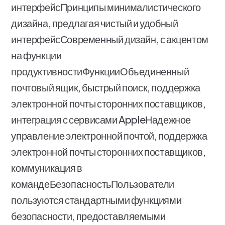
интерфейсПринципы минималистического
дизайна, предлагая чистый и удобный
интерфейсСовременный дизайн, с акцентом
на функции
продуктивностиФункцииОбъединенный
почтовый ящик, быстрый поиск, поддержка
электронной почты сторонних поставщиков,
интеграция с сервисами AppleНадежное
управление электронной почтой, поддержка
электронной почты сторонних поставщиков,
коммуникация в
командеБезопасностьПользователи
пользуются стандартными функциями
безопасности, предоставляемыми