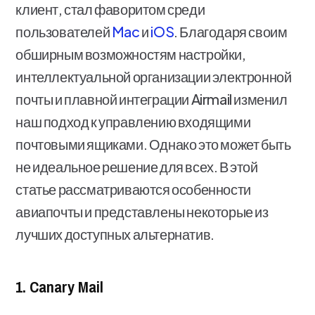
клиент, стал фаворитом среди
пользователей
Mac
и
iOS
. Благодаря своим
обширным возможностям настройки,
интеллектуальной организации электронной
почты и плавной интеграции Airmail изменил
наш подход к управлению входящими
почтовыми ящиками. Однако это может быть
не идеальное решение для всех. В этой
статье рассматриваются особенности
авиапочты и представлены некоторые из
лучших доступных альтернатив.
1. Canary Mail