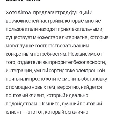
Хотя Airmail предлагает ряд функций и
возможностей настройки, которые многие
пользователи находят привлекательными,
существует множество альтернатив, которые
могут лучше соответствовать вашим
конкретным потребностям. Независимо от
того, отдаете ли вы приоритет безопасности,
интеграции, умной сортировке электронной
почты или просто хотите сменить обстановку
с помощью новых тем, вероятно, найдется
почтовый клиент, который идеально
подойдет вам. Помните, лучший почтовый
клиент — это тот, который органично