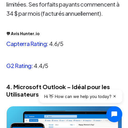
limitées. Ses forfaits payants commencent à
34 $ par mois (facturés annuellement).
💬 Avis Hunter.io
Capterra Rating:
4.6/5
G2 Rating:
4.4/5
4. Microsoft Outlook – Idéal pour les
Utilisateurs de Microsoft Office 365
Hi 👋 How can we help you today?