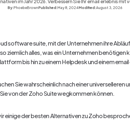
ativen im Jahr 2026. Verbessern Sie Ihr email erlebnis mit v
By:
Phoebe
Brown
Published:
May 8, 2024
Modified:
August 3, 2026
loud software suite, mit der Unternehmen ihre Ablä
so ziemlich alles, was ein Unternehmen benötigen
attform bis hin zu einem Helpdesk und einem email 
uchen Sie wahrscheinlich nach einer universelleren 
er Sie von der Zoho Suite wegkommen können.
ir einige der besten Alternativen zu Zoho besproche