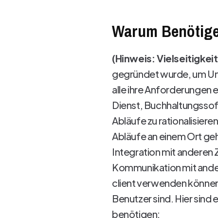
Warum Benötigen
(Hinweis: Vielseitigkeit
gegründet wurde, um Unt
alle ihre Anforderungen
Dienst, Buchhaltungssof
Abläufe zu rationalisiere
Abläufe an einem Ort geha
Integration mit anderen
Kommunikation mit ander
client verwenden können,
Benutzer sind. Hier sind
benötigen: