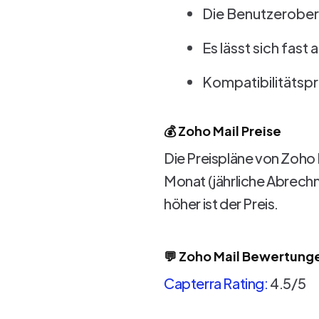
Die Benutzeroberfl
Es lässt sich fast
Kompatibilitätsp
💰 Zoho Mail Preise
Die Preispläne von Zoho 
Monat (jährliche Abrechn
höher ist der Preis.
💬 Zoho Mail Bewertung
Capterra Rating:
4.5/5