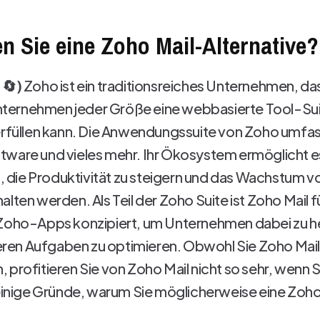
 Sie eine Zoho Mail-Alternative?
 🔄)
Zoho ist ein traditionsreiches Unternehmen, das
ernehmen jeder Größe eine webbasierte Tool-Suite
 erfüllen kann. Die Anwendungssuite von Zoho umfa
tware und vieles mehr. Ihr Ökosystem ermöglicht e
n, die Produktivität zu steigern und das Wachstum v
lten werden. Als Teil der Zoho Suite ist Zoho Mail f
 Zoho-Apps konzipiert, um Unternehmen dabei zu hel
en Aufgaben zu optimieren. Obwohl Sie Zoho Mail 
 profitieren Sie von Zoho Mail nicht so sehr, wenn S
 einige Gründe, warum Sie möglicherweise eine Zoho