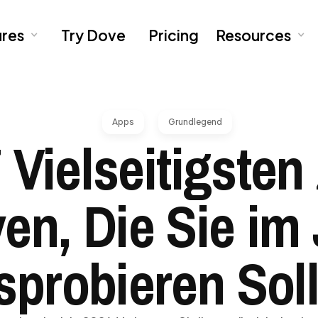
ures
Try Dove
Pricing
Resources
Apps
Grundlegend
 Vielseitigste
ven, Die Sie im
probieren Sol