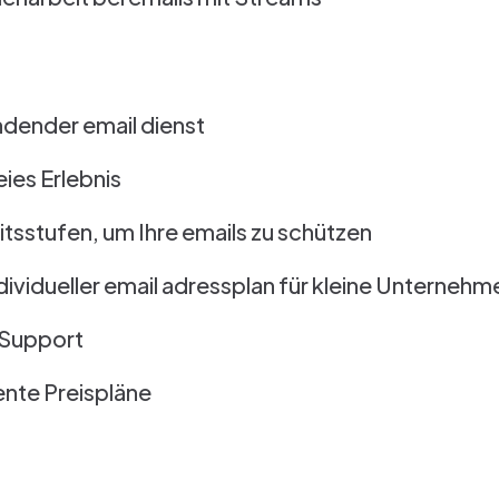
ndender email dienst
eies Erlebnis
tsstufen, um Ihre emails zu schützen
ndividueller email adressplan für kleine Unternehm
 Support
ente Preispläne