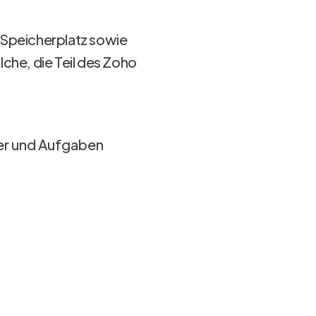
n Speicherplatz sowie
lche, die Teil des Zoho
der und Aufgaben