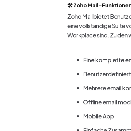
🛠️ Zoho Mail-Funktione
Zoho Mail bietet Benutze
eine vollständige Suite 
Workplace sind. Zu den 
Eine komplette em
Benutzerdefiniert
Mehrere email kon
Offline email mo
Mobile App
Einfache Zusamme