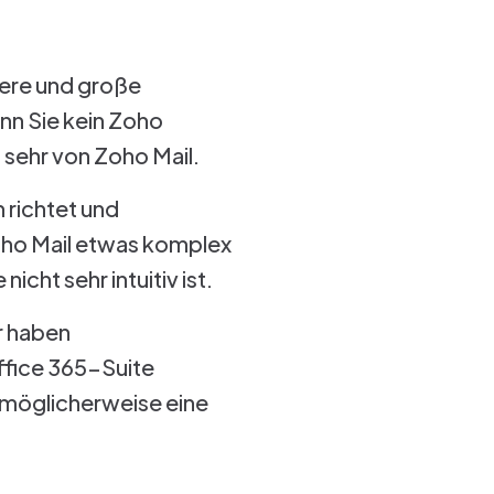
lere und große
nn Sie kein Zoho
 sehr von Zoho Mail.
 richtet und
oho Mail etwas komplex
cht sehr intuitiv ist.
r haben
ffice 365-Suite
e möglicherweise eine