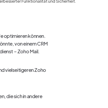
erbesserter Funktionalität und Sicherheit.
ufe optimieren können.
 könnte, von einem CRM
dienst – Zoho Mail.
und vielseitigeren Zoho
n, die sich in andere