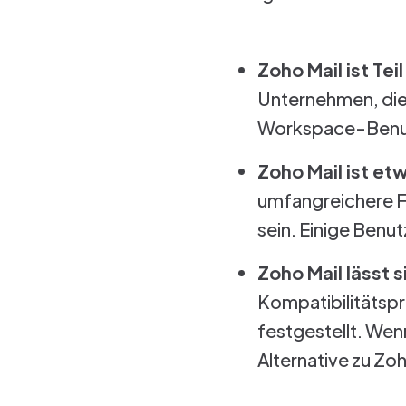
Zoho Mail ist Te
Unternehmen, die 
Workspace-Benutze
Zoho Mail ist et
umfangreichere F
sein. Einige Benut
Zoho Mail lässt s
Kompatibilitätsp
festgestellt. Wen
Alternative zu Zoh