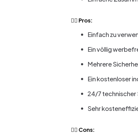
👍🏻 Pros:
Einfach zu verwe
Ein völlig werbefr
Mehrere Sicherhei
Ein kostenloser i
24/7 technischer
Sehr kosteneffizi
👎🏻 Cons: