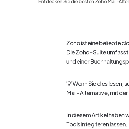
Entdecken Sie die besten Zoho Mail-Altern
Zoho ist eine beliebte c
Die Zoho-Suite umfasst 
und einer Buchhaltungspl
💡 Wenn Sie dies lesen, s
Mail-Alternative, mit d
In diesem Artikel haben w
Tools integrieren lassen.