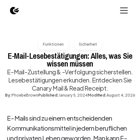
Funktionen
Sicherheit
E-Mail-Lesebestätigungen: Alles, was Sie
wissen müssen
E-Mail-Zustellung & -Verfolgung sicherstellen.
Lesebestätigungen erkunden. Entdecken Sie
Canary Mail & Read Receipt.
By:
Phoebe
Brown
Published:
January 5, 2024
Modified:
August 4, 2026
E-Mails sind zu einem entscheidenden
Kommunikationsmittel in jedem beruflichen
und privaten Leben geworden. Man kann E-