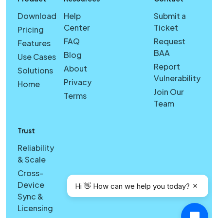
Download
Help
Submit a
Center
Ticket
Pricing
FAQ
Request
Features
BAA
Blog
Use Cases
Report
About
Solutions
Vulnerability
Privacy
Home
Join Our
Terms
Team
Trust
Reliability
& Scale
Cross-
Device
Hi 👋 How can we help you today?
Sync &
Licensing