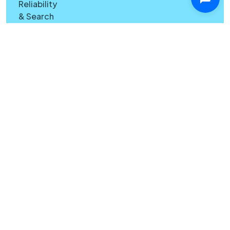
Reliability
& Search
Quality
Windows
vs Mac
Security
Features
What's
New
Copyright © Canary Mail